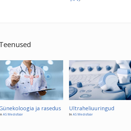
Teenused
Günekoloogia ja rasedus
Ultraheliuuringud
In
AS Medisfäär
In
AS Medisfäär