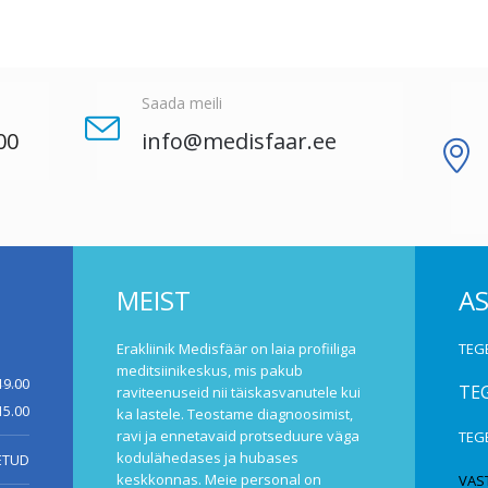
Saada meili
00
info@medisfaar.ee
MEIST
A
Erakliinik Medisfäär on laia profiiliga
TEG
meditsiinikeskus, mis pakub
19.00
TE
raviteenuseid nii täiskasvanutele kui
15.00
ka lastele. Teostame diagnoosimist,
ravi ja ennetavaid protseduure väga
TEG
kodulähedases ja hubases
ETUD
keskkonnas. Meie personal on
VAS