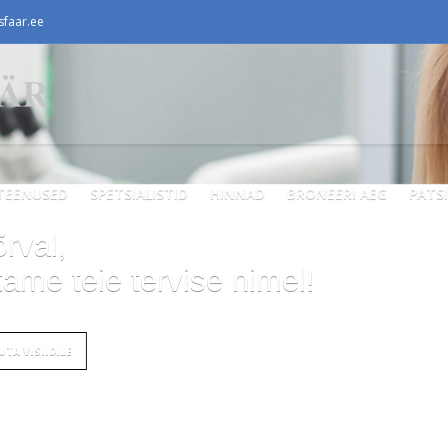
faar.ee
TEENUSED
SPETSIALISTID
HINNAD
BRONEERI AEG
PATS