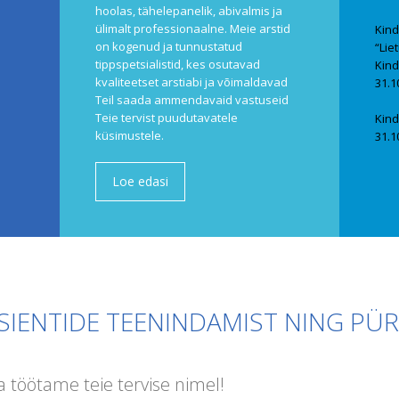
hoolas, tähelepanelik, abivalmis ja
ülimalt professionaalne. Meie arstid
Kind
on kogenud ja tunnustatud
“Lie
tippspetsialistid, kes osutavad
Kind
kvaliteetset arstiabi ja võimaldavad
31.1
Teil saada ammendavaid vastuseid
Teie tervist puudutavatele
Kind
küsimustele.
31.1
Loe edasi
TSIENTIDE TEENINDAMIST NING PÜ
a töötame teie tervise nimel!