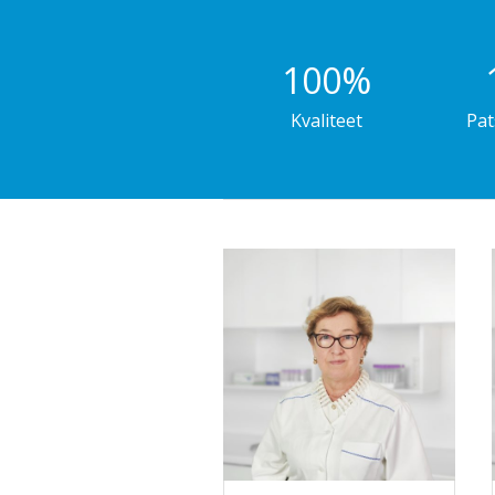
100
%
Kvaliteet
Pat