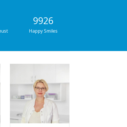
10000
must
Happy Smiles