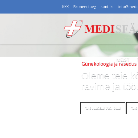
KKK
Broneeri aeg
kontakt
info@medis
MEIST