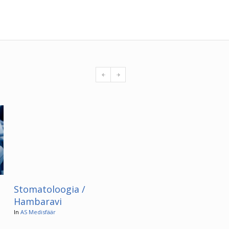
Stomatoloogia /
Mammoloogia
Hambaravi
In
AS Medisfäär
In
AS Medisfäär