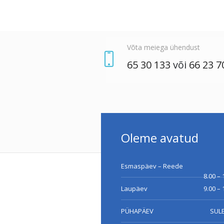
Võta meiega ühendust
65 30 133
või
66 23 7
Oleme avatud
Esmaspäev – Reede
8.00 – 
Laupäev
9.00 – 
PÜHAPÄEV
SUL