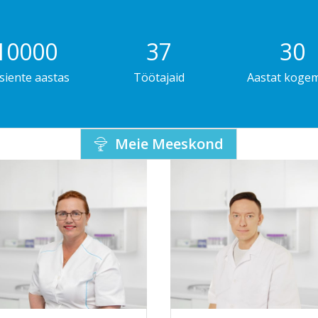
10000
37
30
siente aastas
Töötajaid
Aastat koge
Meie Meeskond