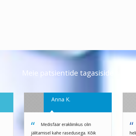
Meie patsientide tagasiside
Anna K.
Medisfäär erakliinikus olin
jälitamisel kahe rasedusega. Kõik
hel