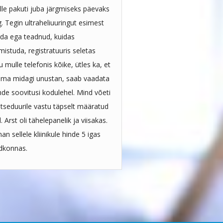
le pakuti juba järgmiseks päevaks
. Tegin ultraheliuuringut esimest
da ega teadnud, kuidas
mistuda, registratuuris seletas
u mulle telefonis kõike, ütles ka, et
 ma midagi unustan, saab vaadata
de soovitusi kodulehel. Mind võeti
tseduurile vastu täpselt määratud
l. Arst oli tähelepanelik ja viisakas.
an sellele kliinikule hinde 5 igas
dkonnas.