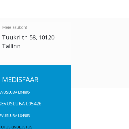
Meie asukoht
Tuukri tn 58, 10120
Tallinn
S
MEDISFÄÄR
EVUSLUBA L04895
GEVUSLUBA
L05426
EVUSLUBA
L04983
TUTUSKINDLUSTUS