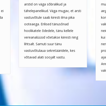
arstid on väga sõbralikud ja
mul
 ei
tähelepanelikud. Väga mugav, et arsti
aeg
da
vastuvõtule saab kiresti ilma pika
kor
ooteaega. Erilised tänusõnad
val
hoolikatele õdedele, tänu kellele
nei
vereanalüüsid võetakse kiiresti ning
kui
lihtsalt. Samuti suur tänu
nen
s
vastuvõtulaua sekretääridele, kes
pro
võtavad alati soojalt vastu.
aja
Ann
val