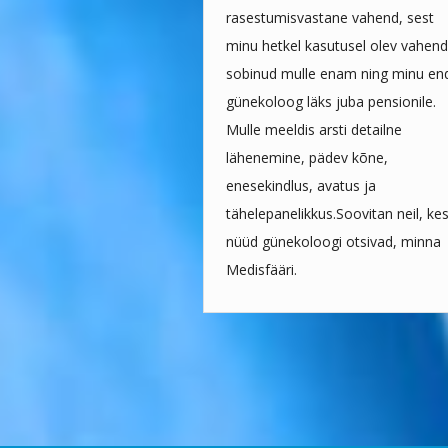
rasestumisvastane vahend, sest
minu hetkel kasutusel olev vahend
sobinud mulle enam ning minu en
günekoloog läks juba pensionile.
Mulle meeldis arsti detailne
lähenemine, pädev kõne,
enesekindlus, avatus ja
tähelepanelikkus.Soovitan neil, ke
nüüd günekoloogi otsivad, minna
Medisfääri.