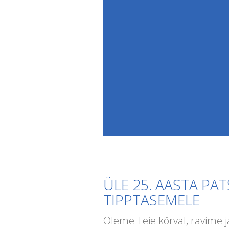
ÜLE 25. AASTA PA
TIPPTASEMELE
Oleme Teie kõrval, ravime j