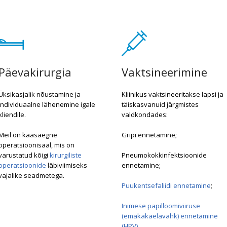
Päevakirurgia
Vaktsineerimine
Üksikasjalik nõustamine ja
Kliinikus vaktsineeritakse lapsi ja
individuaalne lähenemine igale
täiskasvanuid järgmistes
kliendile.
valdkondades:
Meil on kaasaegne
Gripi ennetamine;
operatsioonisaal, mis on
varustatud kõigi
kirurgiliste
Pneumokokkinfektsioonide
operatsioonide
läbiviimiseks
ennetamine;
vajalike seadmetega.
Puukentsefaliidi ennetamine
;
Inimese papilloomiviiruse
(emakakaelavähk) ennetamine
(HPV)
.