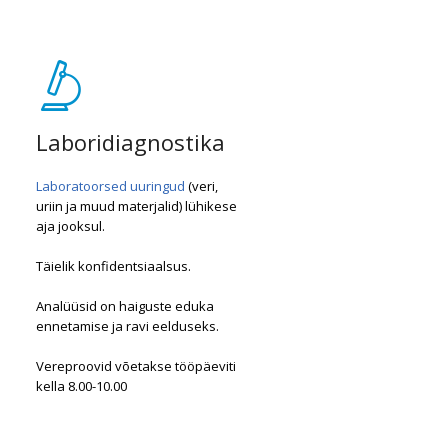
Laboridiagnostika
Laboratoorsed uuringud
(veri,
uriin ja muud materjalid) lühikese
aja jooksul.
Täielik konfidentsiaalsus.
Analüüsid on haiguste eduka
ennetamise ja ravi eelduseks.
Vereproovid võetakse tööpäeviti
kella 8.00-10.00