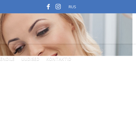
RUS
IENDILE
UUDISED
KONTAKTID