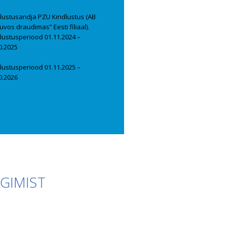
lustusandja PZU Kindlustus (AB
tuvos draudimas” Eesti filiaal).
lustusperiood 01.11.2024 –
0.2025
lustusperiood 01.11.2025 –
0.2026
RGIMIST