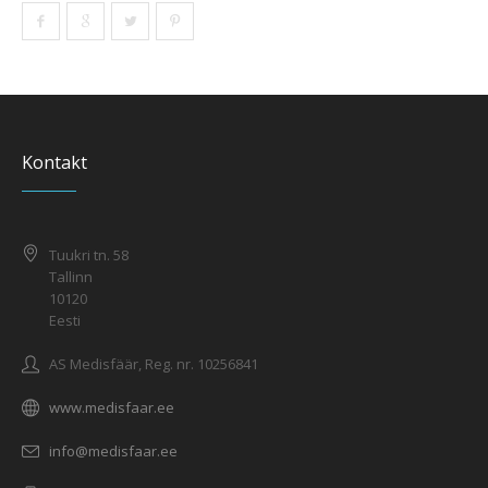
Kontakt
Tuukri tn. 58
Tallinn
10120
Eesti
AS Medisfäär, Reg. nr. 10256841
www.medisfaar.ee
info@medisfaar.ee