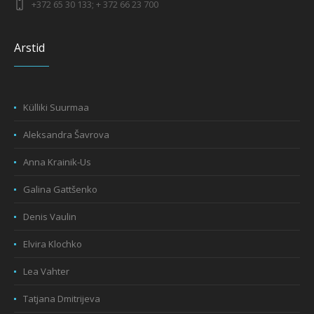
+372 65 30 133; + 372 66 23 700
Arstid
Külliki Suurmaa
Aleksandra Šavrova
Anna Krainik-Us
Galina Gattšenko
Denis Vaulin
Elvira Klochko
Lea Vahter
Tatjana Dmitrijeva