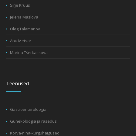
Sirje Kruus
Jelena Maslova
Oleg Talamanov
Anu Metsar
Marina Tšerkassova
Teenused
Gastroenteroloogia
Günekoloogia ja rasedus
Kõrva-nina-kurguhaigused