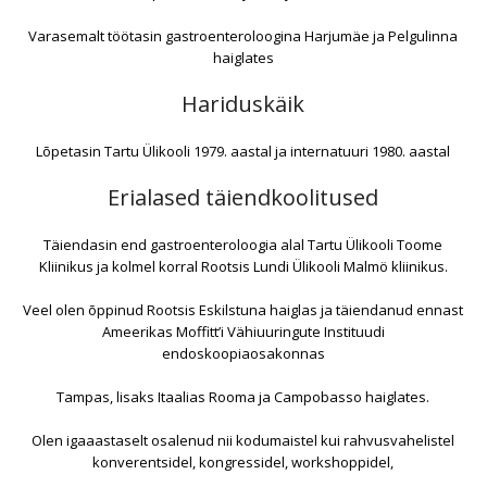
Varasemalt töötasin gastroenteroloogina Harjumäe ja Pelgulinna
haiglates
Hariduskäik
Lõpetasin Tartu Ülikooli 1979. aastal ja internatuuri 1980. aastal
Erialased täiendkoolitused
Täiendasin end gastroenteroloogia alal Tartu Ülikooli Toome
Kliinikus ja kolmel korral Rootsis Lundi Ülikooli Malmö kliinikus.
Veel olen õppinud Rootsis Eskilstuna haiglas ja täiendanud ennast
Ameerikas Moffitt’i Vähiuuringute Instituudi
endoskoopiaosakonnas
Tampas, lisaks Itaalias Rooma ja Campobasso haiglates.
Olen igaaastaselt osalenud nii kodumaistel kui rahvusvahelistel
konverentsidel, kongressidel, workshoppidel,