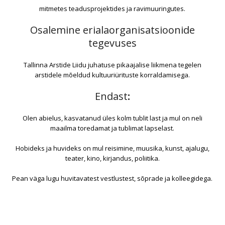
mitmetes teadusprojektides ja ravimuuringutes.
Osalemine erialaorganisatsioonide
tegevuses
Tallinna Arstide Liidu juhatuse pikaajalise liikmena tegelen
arstidele mõeldud kultuuriürituste korraldamisega.
Endast
:
Olen abielus, kasvatanud üles kolm tublit last ja mul on neli
maailma toredamat ja tublimat lapselast.
Hobideks ja huvideks on mul reisimine, muusika, kunst, ajalugu,
teater, kino, kirjandus, poliitika.
Pean väga lugu huvitavatest vestlustest, sõprade ja kolleegidega.