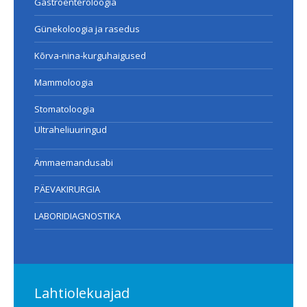
Gastroenteroloogia
Günekoloogia ja rasedus
Kõrva-nina-kurguhaigused
Mammoloogia
Stomatoloogia
Ultraheliuuringud
Ämmaemandusabi
PÄEVAKIRURGIA
LABORIDIAGNOSTIKA
Lahtiolekuajad