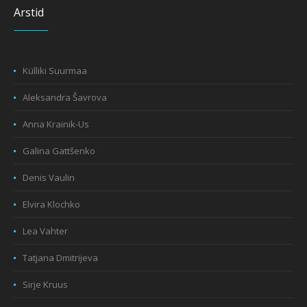
Arstid
Külliki Suurmaa
Aleksandra Šavrova
Anna Krainik-Us
Galina Gattšenko
Denis Vaulin
Elvira Klochko
Lea Vahter
Tatjana Dmitrijeva
Sirje Kruus