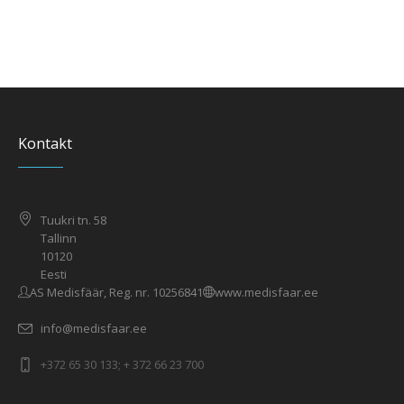
Kontakt
Tuukri tn. 58
Tallinn
10120
Eesti
AS Medisfäär, Reg. nr. 10256841
www.medisfaar.ee
info@medisfaar.ee
+372 65 30 133; + 372 66 23 700