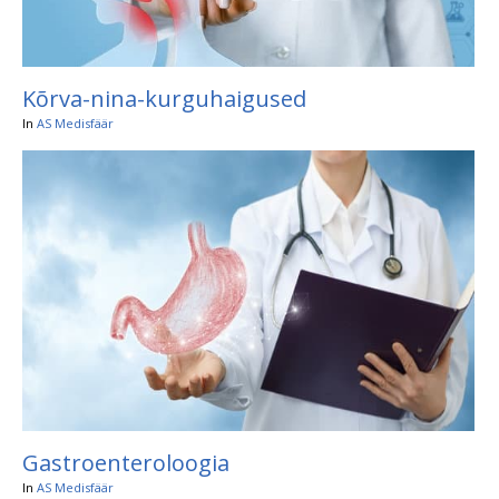
Kõrva-nina-kurguhaigused
In
AS Medisfäär
Gastroenteroloogia
In
AS Medisfäär