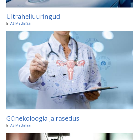
Ultraheliuuringud
In
AS Medisfäär
Günekoloogia ja rasedus
In
AS Medisfäär