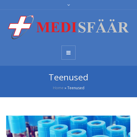
Teenused
Home
»
Teenused