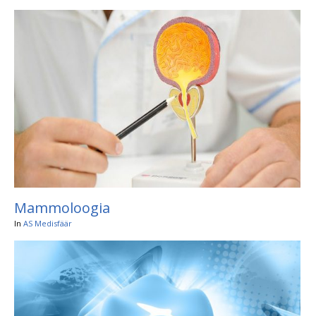
Mammoloogia
In
AS Medisfäär