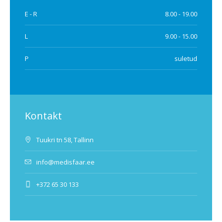
E - R
8.00 - 19.00
L
9.00 - 15.00
P
suletud
Kontakt
Tuukri tn 58, Tallinn
info@medisfaar.ee
+372 65 30 133