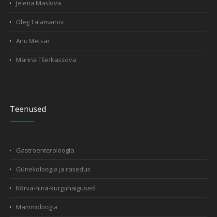
Jelena Maslova
Oleg Talamanov
Anu Metsar
Marina Tšerkassova
Teenused
Gastroenteroloogia
Günekoloogia ja rasedus
Kõrva-nina-kurguhaigused
Mammoloogia