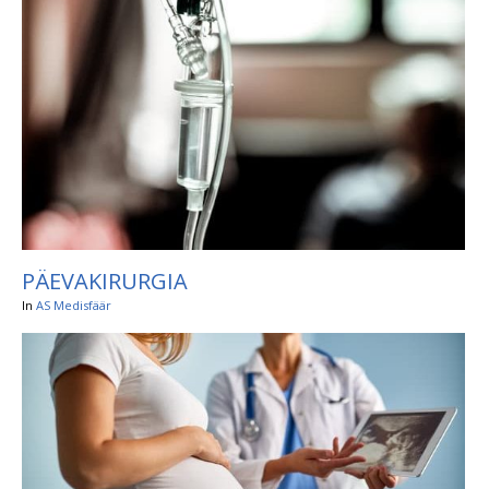
PÄEVAKIRURGIA
In
AS Medisfäär