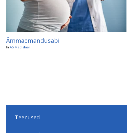
Ämmaemandusabi
In
AS Medisfäär
Teenused