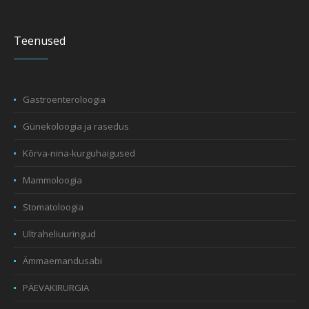
Teenused
Gastroenteroloogia
Günekoloogia ja rasedus
Kõrva-nina-kurguhaigused
Mammoloogia
Stomatoloogia
Ultraheliuuringud
Ämmaemandusabi
PÄEVAKIRURGIA