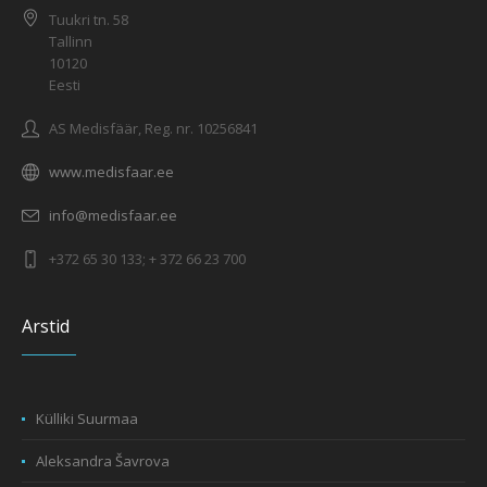
Tuukri tn. 58
Tallinn
10120
Eesti
AS Medisfäär, Reg. nr. 10256841
www.medisfaar.ee
info@medisfaar.ee
+372 65 30 133; + 372 66 23 700
Arstid
Külliki Suurmaa
Aleksandra Šavrova