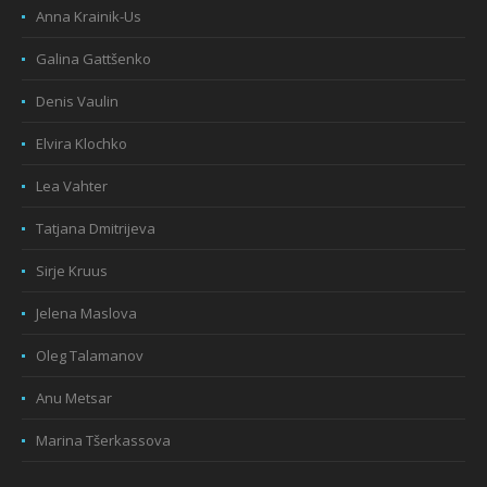
Anna Krainik-Us
Galina Gattšenko
Denis Vaulin
Elvira Klochko
Lea Vahter
Tatjana Dmitrijeva
Sirje Kruus
Jelena Maslova
Oleg Talamanov
Anu Metsar
Marina Tšerkassova