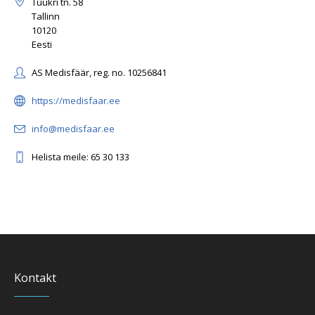
Tuukri tn. 58
Tallinn
10120
Eesti
AS Medisfäär, reg. no. 10256841
https://medisfaar.ee
info@medisfaar.ee
Helista meile: 65 30 133
Kontakt