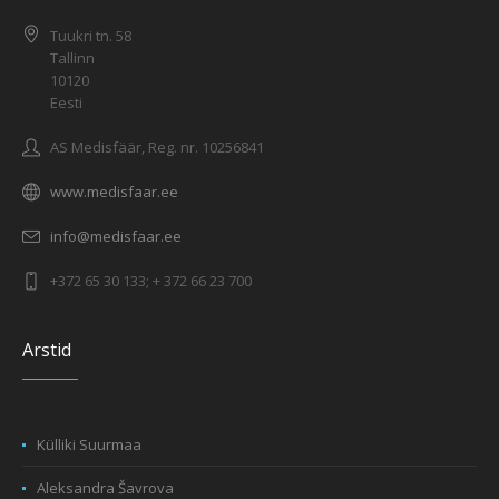
Tuukri tn. 58
Tallinn
10120
Eesti
AS Medisfäär, Reg. nr. 10256841
www.medisfaar.ee
info@medisfaar.ee
+372 65 30 133; + 372 66 23 700
Arstid
Külliki Suurmaa
Aleksandra Šavrova