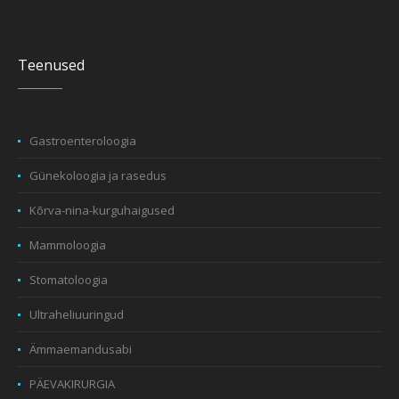
Teenused
Gastroenteroloogia
Günekoloogia ja rasedus
Kõrva-nina-kurguhaigused
Mammoloogia
Stomatoloogia
Ultraheliuuringud
Ämmaemandusabi
PÄEVAKIRURGIA