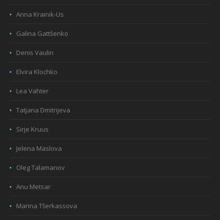
Anna Krainik-Us
Galina Gattšenko
Denis Vaulin
Elvira Klochko
Lea Vahter
Tatjana Dmitrijeva
Sirje Kruus
Jelena Maslova
Oleg Talamanov
Anu Metsar
Marina Tšerkassova