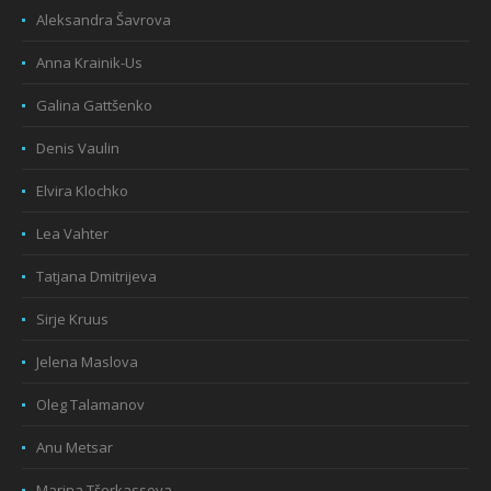
Aleksandra Šavrova
Anna Krainik-Us
Galina Gattšenko
Denis Vaulin
Elvira Klochko
Lea Vahter
Tatjana Dmitrijeva
Sirje Kruus
Jelena Maslova
Oleg Talamanov
Anu Metsar
Marina Tšerkassova