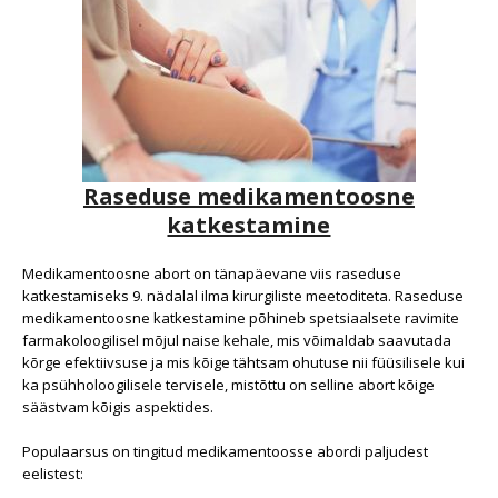
Raseduse medikamentoosne
katkestamine
Medikamentoosne abort on tänapäevane viis raseduse
katkestamiseks 9. nädalal ilma kirurgiliste meetoditeta. Raseduse
medikamentoosne katkestamine põhineb spetsiaalsete ravimite
farmakoloogilisel mõjul naise kehale, mis võimaldab saavutada
kõrge efektiivsuse ja mis kõige tähtsam ohutuse nii füüsilisele kui
ka psühholoogilisele tervisele, mistõttu on selline abort kõige
säästvam kõigis aspektides.
Populaarsus on tingitud medikamentoosse abordi paljudest
eelistest: