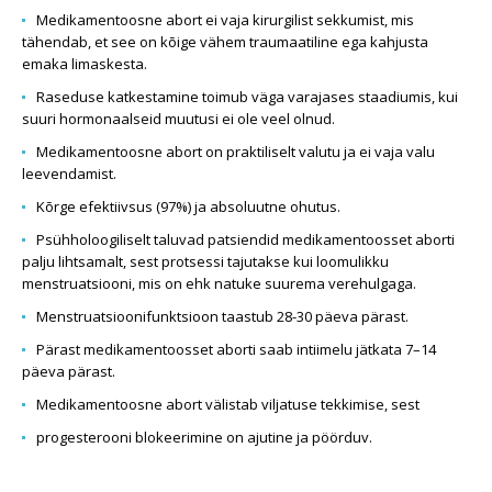
Medikamentoosne abort ei vaja kirurgilist sekkumist, mis
tähendab, et see on kõige vähem traumaatiline ega kahjusta
emaka limaskesta.
Raseduse katkestamine toimub väga varajases staadiumis, kui
suuri hormonaalseid muutusi ei ole veel olnud.
Medikamentoosne abort on praktiliselt valutu ja ei vaja valu
leevendamist.
Kõrge efektiivsus (97%) ja absoluutne ohutus.
Psühholoogiliselt taluvad patsiendid medikamentoosset aborti
palju lihtsamalt, sest protsessi tajutakse kui loomulikku
menstruatsiooni, mis on ehk natuke suurema verehulgaga.
Menstruatsioonifunktsioon taastub 28-30 päeva pärast.
Pärast medikamentoosset aborti saab intiimelu jätkata 7–14
päeva pärast.
Medikamentoosne abort välistab viljatuse tekkimise, sest
progesterooni blokeerimine on ajutine ja pöörduv.