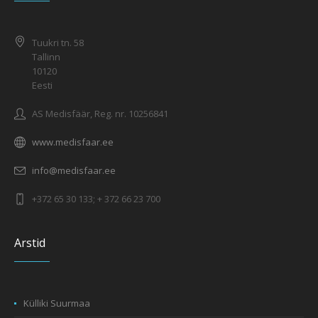
Tuukri tn. 58
Tallinn
10120
Eesti
AS Medisfäär, Reg. nr. 10256841
www.medisfaar.ee
info@medisfaar.ee
+372 65 30 133; + 372 66 23 700
Arstid
Külliki Suurmaa