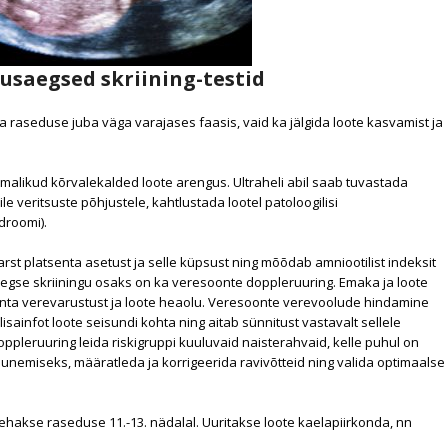
usaegsed skriining-testid
da raseduse juba väga varajases faasis, vaid ka jälgida loote kasvamist ja
malikud kõrvalekalded loote arengus. Ultraheli abil saab tuvastada
e veritsuste põhjustele, kahtlustada lootel patoloogilisi
droomi).
 arst platsenta asetust ja selle küpsust ning mõõdab amniootilist indeksit
egse skriiningu osaks on ka veresoonte doppleruuring. Emaka ja loote
nta verevarustust ja loote heaolu. Veresoonte verevoolude hindamine
ainfot loote seisundi kohta ning aitab sünnitust vastavalt sellele
oppleruuring leida riskigruppi kuuluvaid naisterahvaid, kelle puhul on
unemiseks, määratleda ja korrigeerida ravivõtteid ning valida optimaalse
tehakse raseduse 11.-13. nädalal. Uuritakse loote kaelapiirkonda, nn