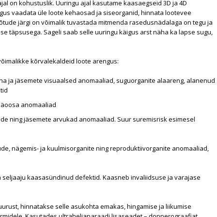
 ajal on kohustuslik. Uuringu ajal kasutame kaasaegseid 3D ja 4D
igus vaadata üle loote kehaosad ja siseorganid, hinnata lootevee
õõtude järgi on võimalik tuvastada mitmenda rasedusnädalaga on tegu ja
se täpsusega. Sageli saab selle uuringu käigus arst näha ka lapse sugu,
võimalikke kõrvalekaldeid loote arengus:
ha ja jäsemete visuaalsed anomaaliad, suguorganite alaareng, alanenud
tid
 näoosa anomaaliad
ide ning jäsemete arvukad anomaaliad. Suur suremisrisk esimesel
de, nägemis- ja kuulmisorganite ning reproduktiivorganite anomaaliad,
ja seljaaju kaasasündinud defektid. Kaasneb invaliidsuse ja varajase
urust, hinnatakse selle asukohta emakas, hingamise ja liikumise
rmidele. Kasutades ultraheliaparaadi lisaseadet – dopperograafiat,