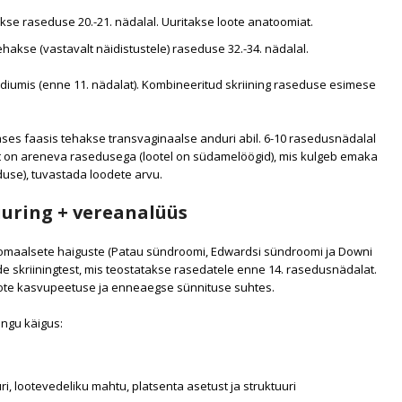
akse raseduse 20.-21. nädalal. Uuritakse loote anatoomiat.
hakse (vastavalt näidistustele) raseduse 32.-34. nädalal.
diumis (enne 11. nädalat). Kombineeritud skriining raseduse esimese
ses faasis tehakse transvaginaalse anduri abil. 6-10 rasedusnädalal
ist on areneva rasedusega (lootel on südamelöögid), mis kulgeb emaka
duse), tuvastada loodete arvu.
uuring + vereanalüüs
omaalsete haiguste (Patau sündroomi, Edwardsi sündroomi ja Downi
 skriiningtest, mis teostatakse rasedatele enne 14. rasedusnädalat.
loote kasvupeetuse ja enneaegse sünnituse suhtes.
ingu käigus:
ri, lootevedeliku mahtu, platsenta asetust ja struktuuri