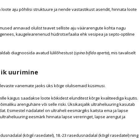
oote aju põhilisi struktuure ja nende vastastikust asendit, hinnata loote
emused annavad olulist teavet selliste aju väärarengute kohta nagu
genees, kaugelearenenud hüdrotsefaalia ehk vesipea ja septo-optiline
aldab diagnoosida avatud lülilõhestust (
spina bifida aperta
), mis tavaliselt
lik uurimine
levaste vanemate jaoks üks kõige olulisemaid küsimusi.
ille käigus saadakse loote kõikidest elunditest kõrge kvaliteediga kujutis.
maliku arenguhäire või selle riski. Üksikasjalik ultraheliuuring kasutab
edat. Esimestel nädalatel on ultraheli eesmärgiks kaitsta ema ja lapse
 ultraheliuuring eesmärk hinnata lapse vereringet, lapse arengut ja
edusnädalal (kõigil rasedatel), 18.-23 rasedusnädalal (kõigil rasedatel) ning