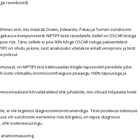
kiga rasedused)
õhinev test, mis määrab Downi, Edwardsi, Patau ja Turneri sündroomi
Haigekassa kompenseerib NIPTIFY testi rasedatele, kellel on OSCAR testiga
e risk. Tänu sellele ei pea 90% kõrge OSCAR riskiga patsientidest
TIFY on ohutu ja kiire, sest analüüsiks võetakse emalt vereproov ja testi
a jooksul.
emusest, on NIPTIFY test kättesaadav kõigile lapseootel peredele juba
stab loote võimaliku kromosoomhaiguse peaaegu 100% täpsusega ja
kromosomaalseid kõrvalekaldeid ehk juhuleide, mis võivad mõjutada loote
e, ei ole tegemist diagnoosimisinstrumendiga. Testi positiivse tulemuse
e või sündroomi esinemise riski kõrgeks), on täpse diagnoosi
a, ehk looteveeuuringu.
te anatoomiauuring