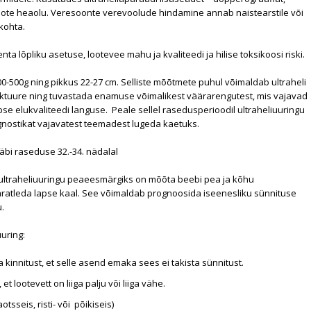
loote heaolu. Veresoonte verevoolude hindamine annab naistearstile või
kohta.
a lõpliku asetuse, lootevee mahu ja kvaliteedi ja hilise toksikoosi riski.
0-500g ning pikkus 22-27 cm. Selliste mõõtmete puhul võimaldab ultraheli
truktuure ning tuvastada enamuse võimalikest väärarengutest, mis vajavad
apse elukvaliteedi languse. Peale sellel rasedusperioodil ultraheliuuringu
gnostikat vajavatest teemadest lugeda kaetuks.
 läbi raseduse 32.-34. nädalal
 ultraheliuuringu peaeesmärgiks on mõõta beebi pea ja kõhu
atleda lapse kaal. See võimaldab prognoosida iseenesliku sünnituse
u.
uring:
 kinnitust, et selle asend emaka sees ei takista sünnitust.
t lootevett on liiga palju või liiga vähe.
sseis, risti- või põikiseis)