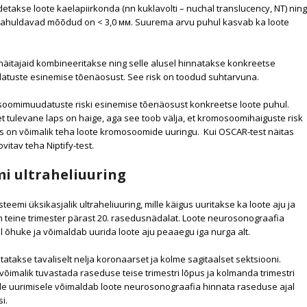
akse loote kaelapiirkonda (nn kuklavolti – nuchal translucency, NT) ning
Rahuldavad mõõdud on < 3,0 мм. Suurema arvu puhul kasvab ka loote
näitajaid kombineeritakse ning selle alusel hinnatakse konkreetse
tuste esinemise tõenäosust. See risk on toodud suhtarvuna.
osoomimuudatuste riski esinemise tõenäosust konkreetse loote puhul.
 et tulevane laps on haige, aga see toob välja, et kromosoomihaiguste risk
on võimalik teha loote kromosoomide uuringu. Kui OSCAR-test näitas
vitav teha Niptify-test.
i ultraheliuuring
emi üksikasjalik ultraheliuuring, mille käigus uuritakse ka loote aju ja
 teine trimester pärast 20. rasedusnädalat. Loote neurosonograafia
el õhuke ja võimaldab uurida loote aju peaaegu iga nurga alt.
tatakse tavaliselt nelja koronaarset ja kolme sagitaalset sektsiooni.
võimalik tuvastada raseduse teise trimestri lõpus ja kolmanda trimestri
ide uurimisele võimaldab loote neurosonograafia hinnata raseduse ajal
i.