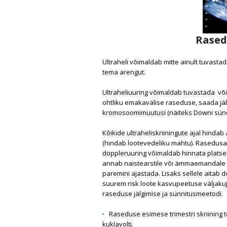
Rased
Ultraheli võimaldab mitte ainult tuvasta
tema arengut.
Ultraheliuuring võimaldab tuvastada või
ohtliku emakavälise raseduse, saada jälil
kromosoomimuutusi (näiteks Downi sün
Kõikide ultraheliskriiningute ajal hindab
(hindab lootevedeliku mahtu). Rasedusa
doppleruuring võimaldab hinnata platse
annab naistearstile või ämmaemandale lis
paremini ajastada. Lisaks sellele aitab d
suurem risk loote kasvupeetuse väljakuj
raseduse jälgimise ja sünnitusmeetodi.
Raseduse esimese trimestri skriining 
kuklavolti.