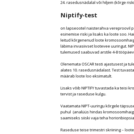
24. rasedusnädalal või hiljem (kõrge ris
Niptify-test
on lapseootel naisterahva vereproovil p
esinemise riski ja lisaks ka loote soo. 
leitud kõrgenenud loote kromosoomhaigus
läbima invasiivset lootevee uuringut. NIP
tulemused saabuvad arstile 4-8 tööpäev
Olenemata OSCAR testi ajastusest ja tul
alates 10. rasedusnädalast. Test tuva
määrab loote loo eksimatult.
Lisaks võib NIPTIFY tuvastada ka teisi 
tervist ja raseduse kulgu.
Vaatamata NIPT-uuringu kõrgele täpsusel
puhul (analüüs hindas kromosoomihaigus
saamiseks siiski vaja teha horionbiopsi
Raseduse teise trimestri skriining – loo