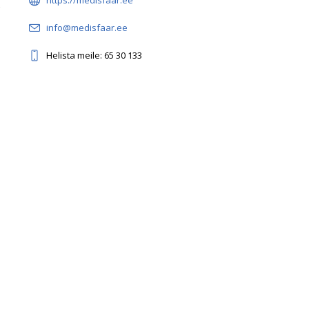
https://medisfaar.ee
info@medisfaar.ee
Helista meile: 65 30 133