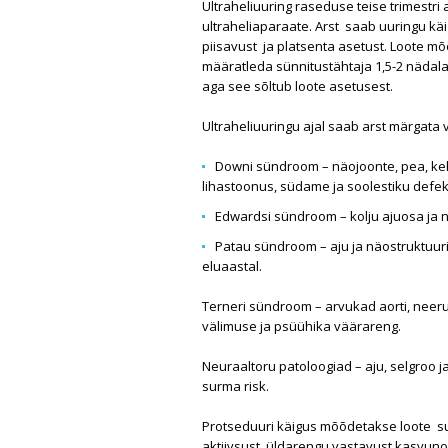
Ultraheliuuring raseduse teise trimestri
ultraheliaparaate. Arst saab uuringu kä
piisavust ja platsenta asetust. Loote m
määratleda sünnitustähtaja 1,5-2 nädala
aga see sõltub loote asetusest.
Ultraheliuuringu ajal saab arst märgata 
Downi sündroom – näojoonte, pea, ke
lihastoonus, südame ja soolestiku defek
Edwardsi sündroom – kolju ajuosa ja
Patau sündroom – aju ja näostruktuur
eluaastal.
Terneri sündroom – arvukad aorti, neeru
välimuse ja psüühika väärareng.
Neuraaltoru patoloogiad – aju, selgroo 
surma risk.
Protseduuri käigus mõõdetakse loote su
aktiivsust, üldarengu vastavust kasvuno