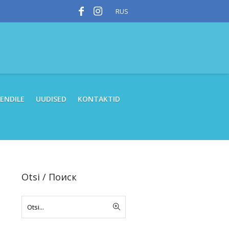
RUS
IENDILE
UUDISED
KONTAKTID
Otsi / Поиск