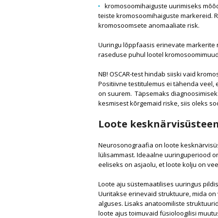
kromosoomihaiguste uurimiseks mõõdet
teiste kromosoomihaiguste markereid. 
kromosoomsete anomaaliate risk.
Uuringu lõppfaasis erinevate markerite 
raseduse puhul lootel kromosoomimuuda
NB! OSCAR-test hindab siiski vaid krom
Positiivne testitulemus ei tähenda veel,
on suurem. Täpsemaks diagnoosimiseks 
kesmisest kõrgemaid riske, siis oleks soo
Loote kesknärvisüsteem
Neurosonograafia on loote kesknärvisüste
lülisammast. Ideaalne uuringuperiood on
eeliseks on asjaolu, et loote kolju on ve
Loote aju süstemaatilises uuringus pildis
Uuritakse erinevaid struktuure, mida on 
alguses. Lisaks anatoomiliste struktuur
loote ajus toimuvaid füsioloogilisi muutus