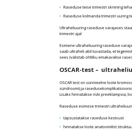
Raseduse teise trimestri skriining teh
Raseduse kolmanda trimestri uuring te
Ultraheliuuring raseduse varajases staa
trimestri ajal
Esimene ultraheliuuring raseduse varaja
saab ultraheli abil tuvastada, et tegem
sees (välistab ohtliku emakavälise rase
OSCAR-test – ultraheli
OSCAR test on sünnieelne loote kromos
sündroomi) ja rasedusekomplikatsioonide
Lisaks hinnatakse riski preeklampsia, 
Raseduse esimese trimestri ultraheliuur
täpsustatakse raseduse kestvust
hinnatakse loote anatoomilist struktuu