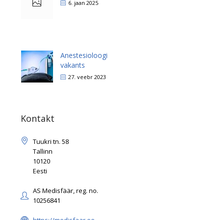
6. jaan 2025
Anestesioloogi
vakants
27. veebr 2023
Kontakt
Tuukri tn. 58
Tallinn
10120
Eesti
AS Medisfäär, reg. no.
10256841