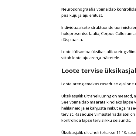
Neurosonograafia võimaldab kontrollida l
pea kuju ja aju ehitust.
Individuaalsete struktuuride uurimistul
holoprosentsefaalia, Corpus Callosum a
düsplaasia.
Loote lülisamba üksikasjalik uuring võim
viitab loote aju arenguhäiretele.
Loote tervise üksikasja
Loote areng emakas raseduse ajal on tu
Üksikasjalik ultraheliuuring on meetod, m
See võimaldab määrata kindlaks lapse või
helilaineid ja ei kahjusta imikut ega ras
tervist. Raseduse viimastel nädalatel on
kontrollida lapse tervislikku seisundit.
Üksikasjalik ultraheli tehakse 11-13. ras