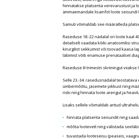
hinnatakse platsenta verevarustust ja 
ämmaemandale lisainfot loote seisundi 
Samuti võimaldab see määratleda platsent
Raseduse 18.-22 nädalal on loote kaal 40
detailselt vaadata kõiki anatoomilisi s
kirurgilist sekkumist või toovad kaasa l
läbimist võib enamuse prenataalset dia
Raseduse III trimestri skriiningut viiakse
Selle 23.-34. rasedusnädalal teostatava
ümbermõõtu, jäsemete pikkust ning määr
riski ning hinnata loote arengut ja heaol
Lisaks sellele võimaldab antud ultraheliu
hinnata platsenta seisundit ning saada
mõõta lootevett ning välistada seeläbi, e
tuvastada looteseisu (peaseis, vaagnaot