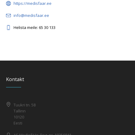
https://medisfaar.ee
info@medisfaar.ee
Helista meile: 65 30 133
Kontakt
Tuukri tn. 58
Tallinn
10120
Eesti
AS Medisfäär, Reg. nr. 10256841