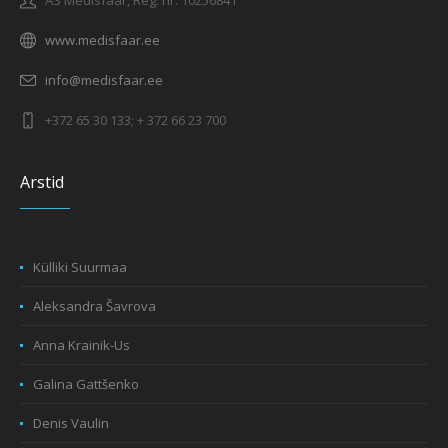
www.medisfaar.ee
info@medisfaar.ee
+372 65 30 133; + 372 66 23 700
Arstid
Külliki Suurmaa
Aleksandra Šavrova
Anna Krainik-Us
Galina Gattšenko
Denis Vaulin