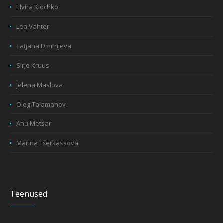
Elvira Klochko
Lea Vahter
Tatjana Dmitrijeva
Sirje Kruus
Jelena Maslova
Oleg Talamanov
Anu Metsar
Marina Tšerkassova
Teenused