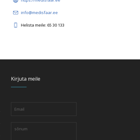
https://medisfaar.ee
info@medisfaar.ee
Helista meile: 65 30 133
Kirjuta meile