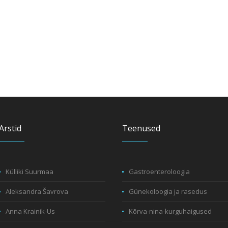
Arstid
Teenused
Külliki Suurmaa
Gastroenteroloogia
Aleksandra Šavrova
Günekoloogia ja rasedus
Anna Krainik-Us
Kõrva-nina-kurguhaigused