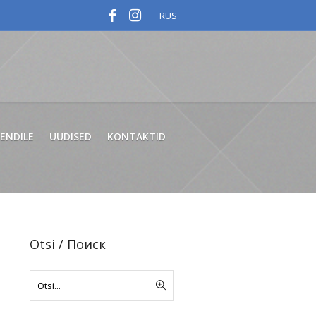
RUS
IENDILE
UUDISED
KONTAKTID
Otsi / Поиск