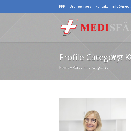
KKK
Broneeri aeg
kontakt
info@medis
Profile Category:
K
MEIST
Home
»
Kõrva-nina-kurguarst