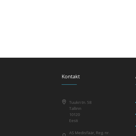
Kontakt
Tuukri tn. 58
Tallinn
10120
Eesti
AS Medisfäär, Reg. nr.