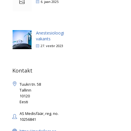
6. jaan 2025
Anestesioloogi
vakants
27. veebr 2023
Kontakt
Tuukri tn. 58
Tallinn
10120
Eesti
AS Medisfäär, reg. no.
10256841