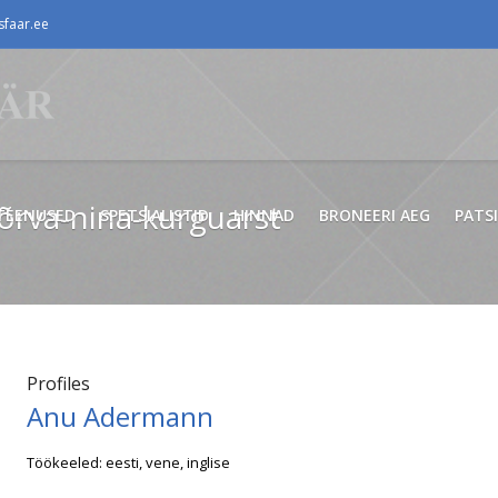
faar.ee
õrva-nina-kurguarst
TEENUSED
SPETSIALISTID
HINNAD
BRONEERI AEG
PATS
Profiles
Anu Adermann
Töökeeled: eesti, vene, inglise