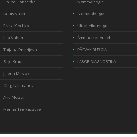
Galina Gattšenko
Mammoloogia
Denis Vaulin
Stomatoloogia
Elvira Klochko
Ultraheliuuringud
Lea Vahter
Ämmaemandusabi
Tatjana Dmitrijeva
PÄEVAKIRURGIA
Sirje Kruus
LABORIDIAGNOSTIKA
Jelena Maslova
Oleg Talamanov
Anu Metsar
Marina Tšerkassova