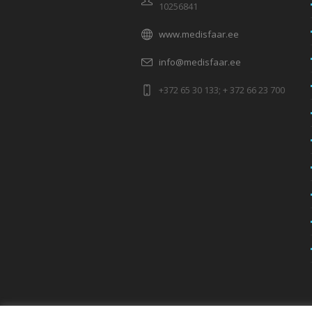
10256841
www.medisfaar.ee
info@medisfaar.ee
+372 65 30 133; + 372 66 23 700