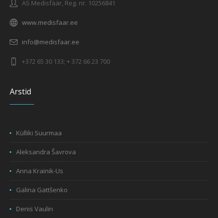
AS Medisfäär, Reg. nr. 10256841
www.medisfaar.ee
info@medisfaar.ee
+372 65 30 133; + 372 66 23 700
Arstid
Külliki Suurmaa
Aleksandra Šavrova
Anna Krainik-Us
Galina Gattšenko
Denis Vaulin