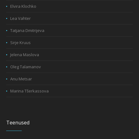
Elvira Klochko
Lea Vahter
Tatjana Dmitrijeva
Sirje Kruus
Jelena Maslova
Oleg Talamanov
Anu Metsar
Marina Tšerkassova
Teenused