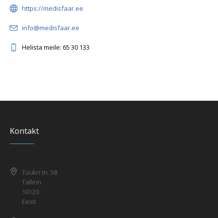
https://medisfaar.ee
info@medisfaar.ee
Helista meile: 65 30 133
Kontakt
Tuukri tn. 58
Tallinn
10120
Eesti