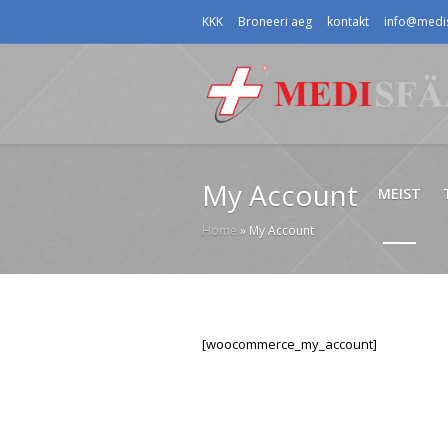
KKK
Broneeri aeg
kontakt
info@medis
My Account
MEIST
Home
»
My Account
[woocommerce_my_account]