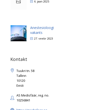
6. jaan 2025
Anestesioloogi
vakants
27. veebr 2023
Kontakt
Tuukri tn. 58
Tallinn
10120
Eesti
AS Medisfäär, reg. no.
10256841