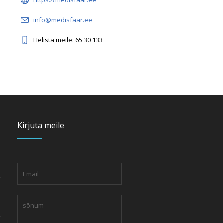
https://medisfaar.ee
info@medisfaar.ee
Helista meile: 65 30 133
Kirjuta meile