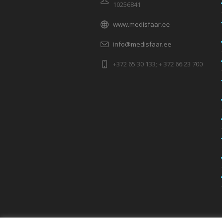
10256841
www.medisfaar.ee
info@medisfaar.ee
+372 65 30 133; + 372 66 23 700