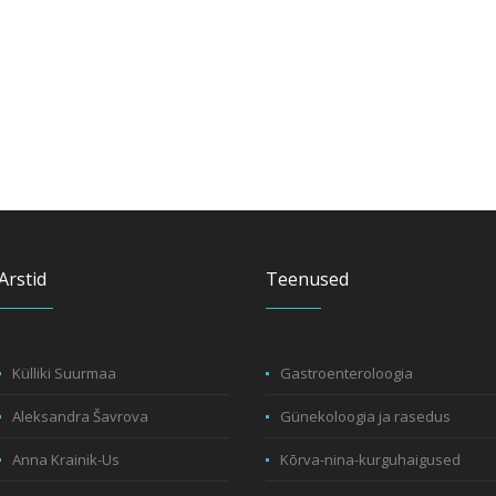
Arstid
Teenused
Külliki Suurmaa
Gastroenteroloogia
Aleksandra Šavrova
Günekoloogia ja rasedus
Anna Krainik-Us
Kõrva-nina-kurguhaigused