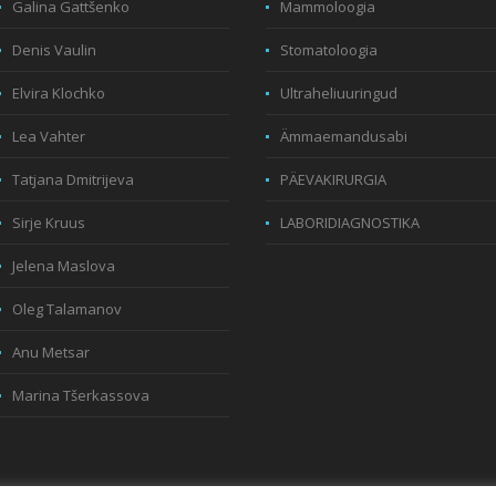
Galina Gattšenko
Mammoloogia
Denis Vaulin
Stomatoloogia
Elvira Klochko
Ultraheliuuringud
Lea Vahter
Ämmaemandusabi
Tatjana Dmitrijeva
PÄEVAKIRURGIA
Sirje Kruus
LABORIDIAGNOSTIKA
Jelena Maslova
Oleg Talamanov
Anu Metsar
Marina Tšerkassova