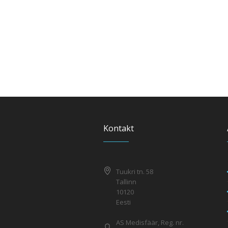
Kontakt
Tuukri tn. 58
Tallinn
10120
Eesti
AS Medisfäär, Reg. nr.