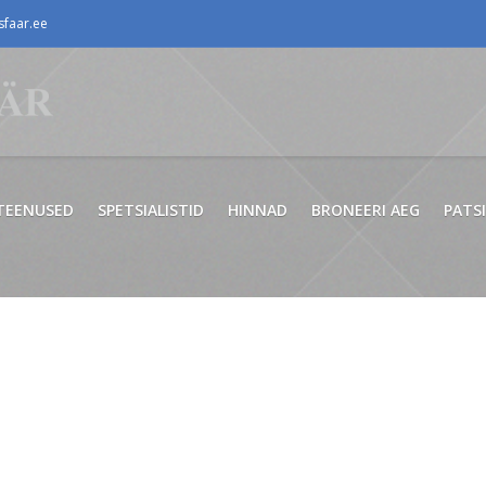
faar.ee
TEENUSED
SPETSIALISTID
HINNAD
BRONEERI AEG
PATS