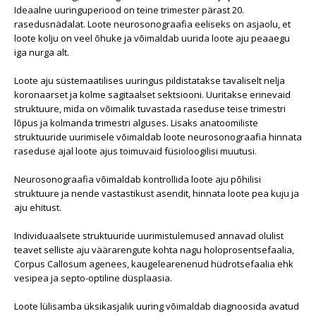
Ideaalne uuringuperiood on teine trimester pärast 20.
rasedusnädalat. Loote neurosonograafia eeliseks on asjaolu, et
loote kolju on veel õhuke ja võimaldab uurida loote aju peaaegu
iga nurga alt.
Loote aju süstemaatilises uuringus pildistatakse tavaliselt nelja
koronaarset ja kolme sagitaalset sektsiooni. Uuritakse erinevaid
struktuure, mida on võimalik tuvastada raseduse teise trimestri
lõpus ja kolmanda trimestri alguses. Lisaks anatoomiliste
struktuuride uurimisele võimaldab loote neurosonograafia hinnata
raseduse ajal loote ajus toimuvaid füsioloogilisi muutusi.
Neurosonograafia võimaldab kontrollida loote aju põhilisi
struktuure ja nende vastastikust asendit, hinnata loote pea kuju ja
aju ehitust.
Individuaalsete struktuuride uurimistulemused annavad olulist
teavet selliste aju väärarengute kohta nagu holoprosentsefaalia,
Corpus Callosum agenees, kaugelearenenud hüdrotsefaalia ehk
vesipea ja septo-optiline düsplaasia.
Loote lülisamba üksikasjalik uuring võimaldab diagnoosida avatud