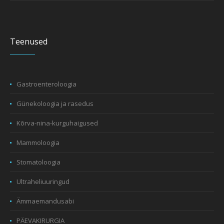
Teenused
Gastroenteroloogia
Günekoloogia ja rasedus
Kõrva-nina-kurguhaigused
Mammoloogia
Stomatoloogia
Ultraheliuuringud
Ämmaemandusabi
PÄEVAKIRURGIA