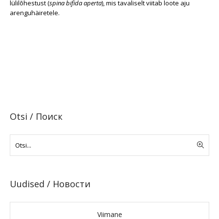
lülilõhestust (
spina bifida aperta
), mis tavaliselt viitab loote aju
arenguhäiretele.
Otsi / Поиск
Uudised / Новости
Viimane