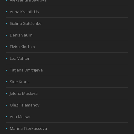
Anna Krainik-Us
Galina Gattšenko
Denis Vaulin
Elvira Klochko
Lea Vahter
Tatjana Dmitrijeva
Sirje Kruus
Jelena Maslova
Oleg Talamanov
Anu Metsar
Marina Tšerkassova