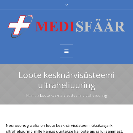
Loote kesknärvisüsteemi
ultraheliuuring
Home
»
Loote kesknärvisüsteemi ultraheliuuring
Neurosonograafia on loote kesknärvisüsteemi üksikasjalik
ultraheliuuring, mille käigus uuritakse ka loote aju ja lülisammast.