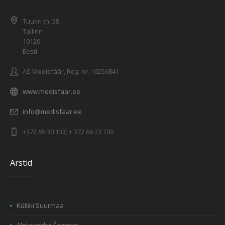
Tuukri tn. 58
Tallinn
10120
Eesti
AS Medisfäär, Reg. nr. 10256841
www.medisfaar.ee
info@medisfaar.ee
+372 65 30 133; + 372 66 23 700
Arstid
Külliki Suurmaa
Aleksandra Šavrova