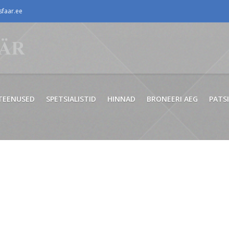
faar.ee
TEENUSED
SPETSIALISTID
HINNAD
BRONEERI AEG
PATS