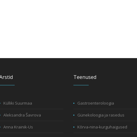
Arstid
Teenused
Külliki Suurmaa
Gastroenteroloogia
Aleksandra Šavrova
Günekoloogia ja rasedus
Anna Krainik-Us
Kõrva-nina-kurguhaigused