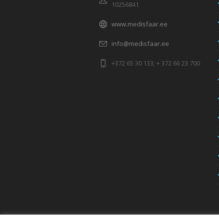
10256841
www.medisfaar.ee
info@medisfaar.ee
+372 65 30 133; + 372 66 23 700