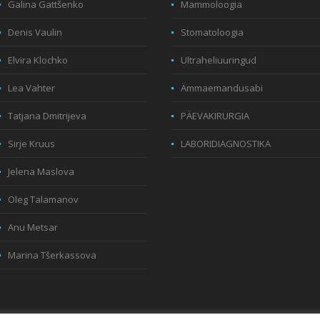
Galina Gattšenko
Mammoloogia
Denis Vaulin
Stomatoloogia
Elvira Klochko
Ultraheliuuringud
Lea Vahter
Ämmaemandusabi
Tatjana Dmitrijeva
PÄEVAKIRURGIA
Sirje Kruus
LABORIDIAGNOSTIKA
Jelena Maslova
Oleg Talamanov
Anu Metsar
Marina Tšerkassova