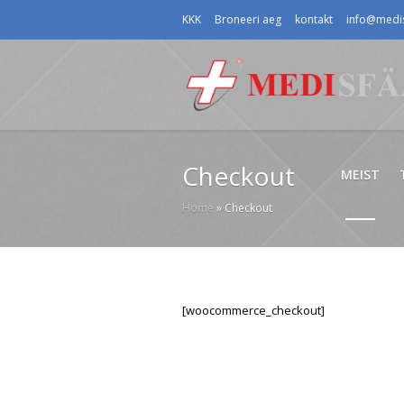
KKK
Broneeri aeg
kontakt
info@medis
Checkout
MEIST
Home
»
Checkout
[woocommerce_checkout]