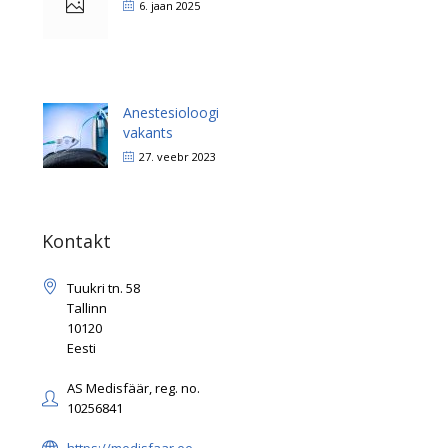
6. jaan 2025
Anestesioloogi
vakants
27. veebr 2023
Kontakt
Tuukri tn. 58
Tallinn
10120
Eesti
AS Medisfäär, reg. no.
10256841