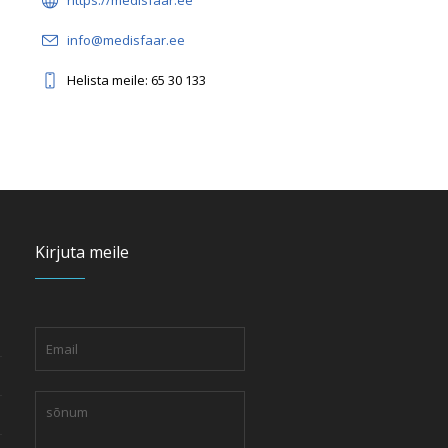
https://medisfaar.ee
info@medisfaar.ee
Helista meile: 65 30 133
Kirjuta meile