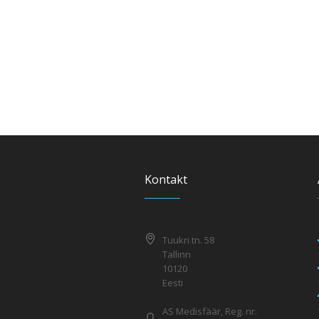
Kontakt
Tuukri tn. 58
Tallinn
10120
Eesti
AS Medisfäär, Reg. nr.